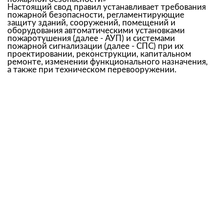
Настоящий свод правил устанавливает требования
пожарной безопасности, регламентирующие
защиту зданий, сооружений, помещений и
оборудования автоматическими установками
пожаротушения (далее - АУП) и системами
Оставте заявку
пожарной сигнализации (далее - СПС) при их
Заказать расчёт стоимости
проектировании, реконструкции, капитальном
ремонте, изменении функционального назначения,
zakaz@pozhcentre.ru
а также при техническом перевооружении.
Ваше имя
Ваше имя
Номер телефона
Номер телефона
Оставить заявку на расчет
Оставить заявку
Нажимая кнопку “Оставить заявку на расчет” вы
Нажимая кнопку “Оставить заявку” вы соглашаетесь с
соглашаетесь с Политикой конфиденциальности
Политикой конфиденциальности