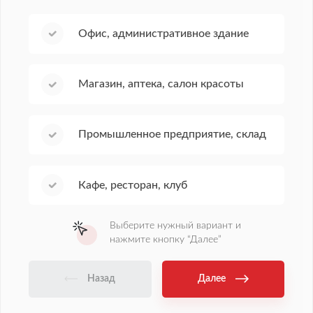
Офис, административное здание
Оставте заявку
Магазин, аптека, салон красоты
zakaz@pozhcentre.ru
Промышленное предприятие, склад
Ваше имя
Номер телефона
Кафе, ресторан, клуб
Выберите нужный вариант и
Оставить заявку
нажмите кнопку “Далее”
Нажимая кнопку “Оставить заявку” вы соглашаетесь с
Назад
Далее
Политикой конфиденциальности