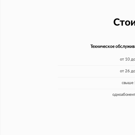
Сто
Техническое обслужив
от 10 д
от 26 д
свыше 
одноабонен