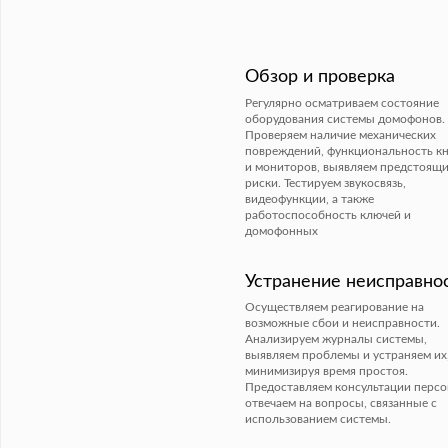
Обзор и проверка
Регулярно осматриваем состояние
оборудования системы домофонов.
Проверяем наличие механических
повреждений, функциональность к
и мониторов, выявляем предстоящ
риски. Тестируем звукосвязь,
видеофункции, а также
работоспособность ключей и
домофонных
Устранение неисправно
Осуществляем реагирование на
возможные сбои и неисправности.
Анализируем журналы системы,
выявляем проблемы и устраняем их
минимизируя время простоя.
Предоставляем консультации персо
отвечаем на вопросы, связанные с
использованием системы.