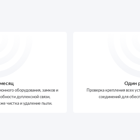
 месяц
Один р
Оставте заявку
онного оборудования, замков и
Проверка крепления всех ус
обности дуплексной связи,
соединений для обес
zakaz@pozhcentre.ru
кже чистка и удаление пыли.
Ваше имя
Номер телефона